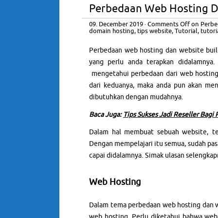
Perbedaan Web Hosting D
09. December 2019
·
Comments Off
on Perbe
domain hosting
,
tips website
,
Tutorial
,
tutori
Perbedaan web hosting dan website buil
yang perlu anda terapkan didalamnya
mengetahui perbedaan dari web hosting
dari keduanya, maka anda pun akan me
dibutuhkan dengan mudahnya.
Baca Juga:
Tips Sukses Jadi Reseller Bag
Dalam hal membuat sebuah website, tent
Dengan mempelajari itu semua, sudah past
capai didalamnya. Simak ulasan selengkapn
Web Hosting
Dalam tema perbedaan web hosting dan web
web hosting. Perlu diketahui bahwa we