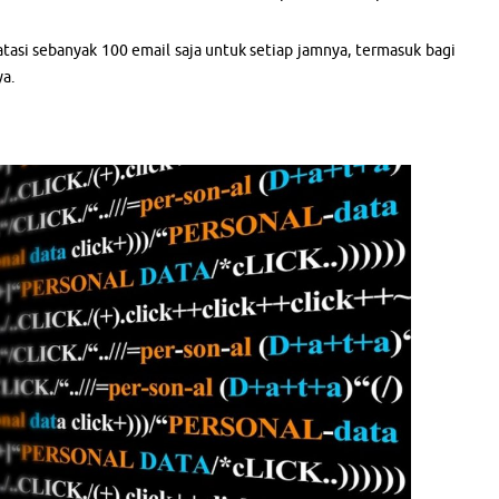
atasi sebanyak 100 email saja untuk setiap jamnya, termasuk bagi
ya.