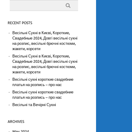
RECENT POSTS
Весільні Сукні в Києві, Короткие,
Свадебные 2024, Довгі весільні сукні
на розпис, весільні брючні костюми,
жакети, корсети
Весільні Сукні в Києві, Короткие,
Свадебные 2024, Довгі весільні сукні
на розпис, весільні брючні костюми,
жакети, корсети
Весільні сукні короткие свадебние
платья на розпись – про нас
Весільні сукні короткие свадебние
платья на розпись – про нас
Весільні та Вечірні Сукні
ARCHIVES
May 2024