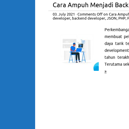
Cara Ampuh Menjadi Back
03. July 2021
·
Comments Off
on Cara Ampuh
developer
,
backend developer
,
JSON
,
PHP
,
Perkembanga
membuat pek
daya tarik t
development 
tahun terak
Terutama sek
»