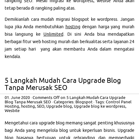
rangking SEO. Meski migrasi ke wordpress, webise Anda akan
tetap berada di rangking paling atas.
Demikianlah cara mudah migrasi blogspot ke wordpress. Jangan
lupa jika Anda membutuhkan
hosting
dengan harga yang murah
bisa langsung ke
Unlimited
. Di sini Anda bisa mendapatkan
berbagai fitur web hosting murah dan berkualitas serta layanan 24
jam setiap hari yang akan membantu Anda dalam mengatasi
kendala.
5 Langkah Mudah Cara Upgrade Blog
Tanpa Merusak SEO
01. June 2020
·
Comments Off
on 5 Langkah Mudah Cara Upgrade
Blog Tanpa Merusak SEO
· Categories:
Blogspot
· Tags:
Control Panel
Hosting
,
hosting
,
SEO
,
Upgrade blog
,
Upgrade blog ke wordpress
,
Wesbite
Mengetahui cara upgrade blog memang sangat penting khususnya
bagi Anda yang mengelola blog untuk keperluan bisnis. Upgrade
blog biasanya bertujuan untuk rebranding dan memperbaiki