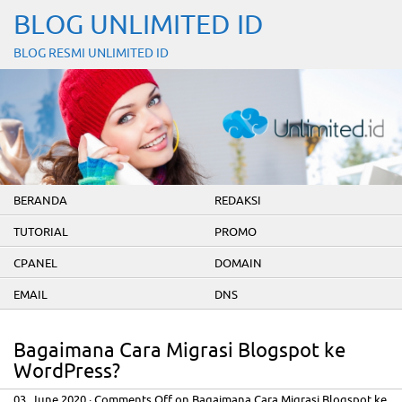
BLOG UNLIMITED ID
BLOG RESMI UNLIMITED ID
BERANDA
REDAKSI
TUTORIAL
PROMO
CPANEL
DOMAIN
EMAIL
DNS
Bagaimana Cara Migrasi Blogspot ke
WordPress?
03. June 2020
·
Comments Off
on Bagaimana Cara Migrasi Blogspot ke