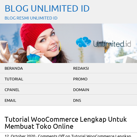
BLOG UNLIMITED ID
BLOG RESMI UNLIMITED ID
BERANDA
REDAKSI
TUTORIAL
PROMO
CPANEL
DOMAIN
EMAIL
DNS
Tutorial WooCommerce Lengkap Untuk
Membuat Toko Online
12. October 2020
·
Comments Off
on Tutorial WooCommerce Lengkap