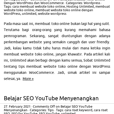
Dengan WordPress dan WooCommerce
· Categories:
Wordpress
·
Tags:
cara membuat website toko online
,
Hosting Unlimited
,
membuat
website toko online
,
membuat website toko online dengan
WordPress
,
unlimited
,
website wordpress
Pada masa saat ini, membuat toko online bukan lagi hal yang sulit.
Terutama bagi orang-orang yang kurang memahami bahasa
pemrograman. Sekarang, sangat diuntungkan dengan adanya
perkembangan website yang semakin canggih dan user friendly.
Jadi, kalau kamu tidak tahu harus mulai dari mana ketika ingin
membuat website toko online, jangan khawatir. Pada artikel kali
ini, Unlimited akan berbagi dengan kamu semua, Sobat Unlimited
tentang tips membuat website toko online dengan WordPress
menggunakan WooCommerce. Jadi, simak artikel ini sampai
selesai, ya.
More »
Belajar SEO YouTube Menyenangkan
27. February 2021
·
Comments Off
on Belajar SEO YouTube
Menyenangkan
· Categories:
Tips
· Tags:
cara riset keyword
,
cara riset
SEO
,
SEO for YouTube
,
SEO YouTube
,
unlimited